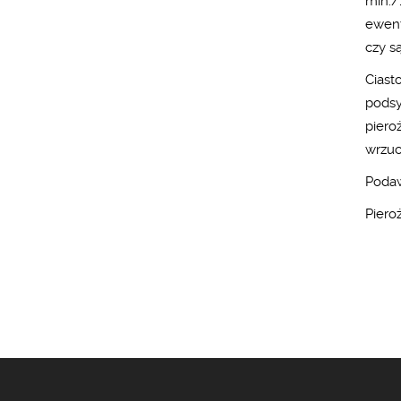
min./1
ewent
czy s
Ciast
podsy
piero
wrzuca
Podaw
Piero