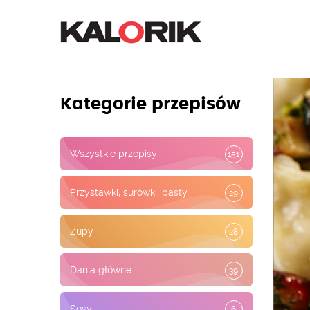
Kategorie przepisów
Wszystkie przepisy
151
Przystawki, surówki, pasty
29
Zupy
28
Dania główne
39
Sosy
6