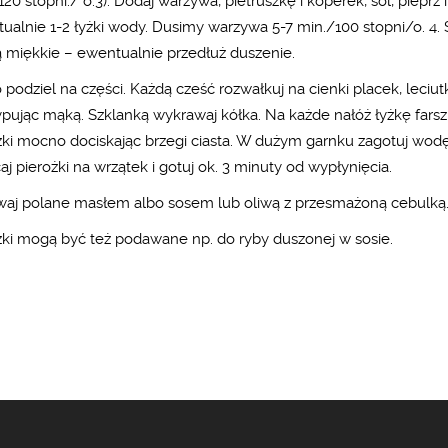
20 stopni./ o.3). Dodaj warzywa, pietruszkę i koperek, sól, pieprz i
ualnie 1-2 łyżki wody. Dusimy warzywa 5-7 min./100 stopni/o. 4.
ą miękkie – ewentualnie przedłuż duszenie.
o podziel na części. Każdą cześć rozwałkuj na cienki placek, leciut
pując mąką. Szklanką wykrawaj kółka. Na każde nałóż łyżkę farszu
żki mocno dociskając brzegi ciasta. W dużym garnku zagotuj wodę,
j pierożki na wrzątek i gotuj ok. 3 minuty od wypłynięcia.
aj polane masłem albo sosem lub oliwą z przesmażoną cebulką
żki mogą być też podawane np. do ryby duszonej w sosie.