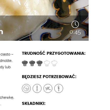
m
0:45
TRUDNOŚĆ PRZYGOTOWANIA:
ciasto –
dnolite,
ody lub
BĘDZIESZ POTRZEBOWAĆ:
archewkę,
SKŁADNIKI:
1