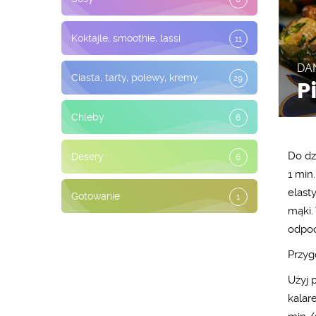
Koktajle, smoothie, lassi
11
DA
Ciasta, tarty, polewy, kremy
29
P
Chleby
6
Do dz
Desery
6
1 min.
elast
Gotowanie
1
mąki.
odpoc
Przygo
Użyj 
kalar