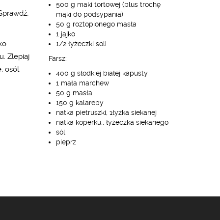
500 g maki tortowej (plus trochę
 Sprawdź,
mąki do podsypania)
50 g roztopionego masła
1 jajko
ko
1/2 łyżeczki soli
. Zlepiaj
Farsz:
 osól.
400 g słodkiej białej kapusty
1 mała marchew
50 g masła
.
150 g kalarepy
natka pietruszki, 1łyżka siekanej
natka koperku,, łyżeczka siekanego
sól
pieprz