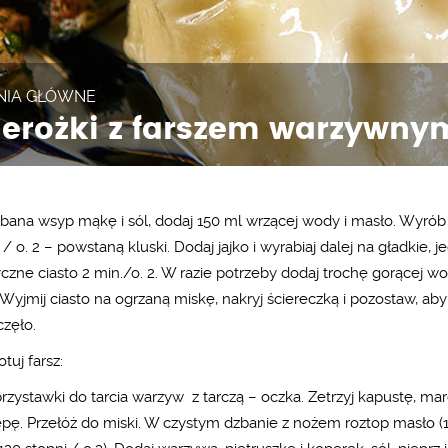
NIA GŁÓWNE
ierożki z farszem warzywny
bana wsyp mąkę i sól, dodaj 150 ml wrzącej wody i masło. Wyrób 
 / o. 2 – powstaną kluski. Dodaj jajko i wyrabiaj dalej na gładkie, je
yczne ciasto 2 min./o. 2. W razie potrzeby dodaj trochę gorącej w
 Wyjmij ciasto na ogrzaną miskę, nakryj ściereczką i pozostaw, aby
zęło.
tuj farsz:
przystawki do tarcia warzyw z tarczą – oczka. Zetrzyj kapustę, m
epę. Przełóż do miski. W czystym dzbanie z nożem roztop masło (