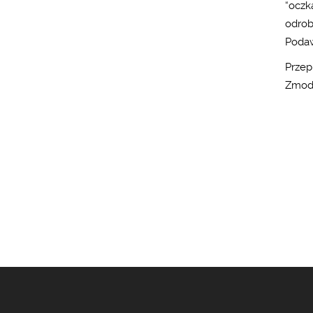
“oczka
odrob
Podaw
Przep
Zmody