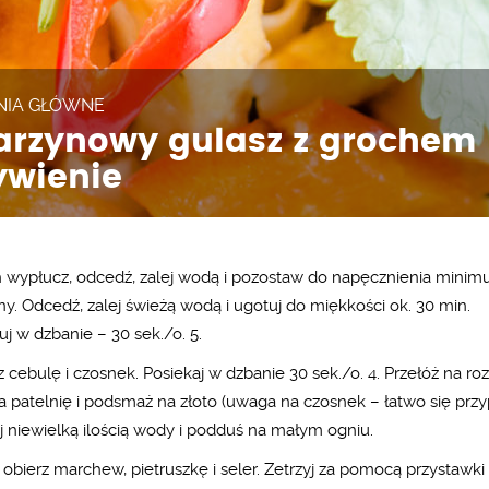
NIA GŁÓWNE
arzynowy gulasz z grochem
ywienie
 wypłucz, odcedź, zalej wodą i pozostaw do napęcznienia minim
ny. Odcedź, zalej świeżą wodą i ugotuj do miękkości ok. 30 min.
uj w dzbanie – 30 sek./o. 5.
z cebulę i czosnek. Posiekaj w dzbanie 30 sek./o. 4. Przełóż na ro
na patelnię i podsmaż na złoto (uwaga na czosnek – łatwo się przyp
j niewielką ilością wody i podduś na małym ogniu.
 obierz marchew, pietruszkę i seler. Zetrzyj za pomocą przystawki 