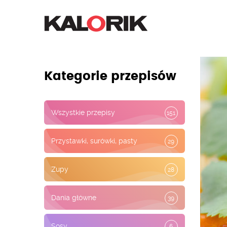
Kategorie przepisów
Wszystkie przepisy
151
Przystawki, surówki, pasty
29
Zupy
28
Dania główne
39
Sosy
6