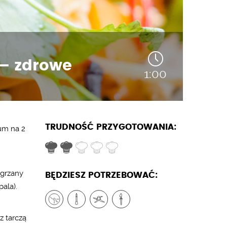
 – zdrowe
1:00
TRUDNOŚĆ PRZYGOTOWANIA:
um na 2
zgrzany
BĘDZIESZ POTRZEBOWAĆ:
ala).
z tarczą