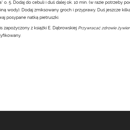
” o. 5. Dodaj do cebuli i duś dalej ok. 10 min. (w razie potrzeby po
iną wody). Dodaj zmiksowany groch i przyprawy. Duś jeszcze kilka
aj posypane natką pietruszki.
is zapożyczony z książki E. Dąbrowskiej
Przywracać zdrowie żywien
fikowany.