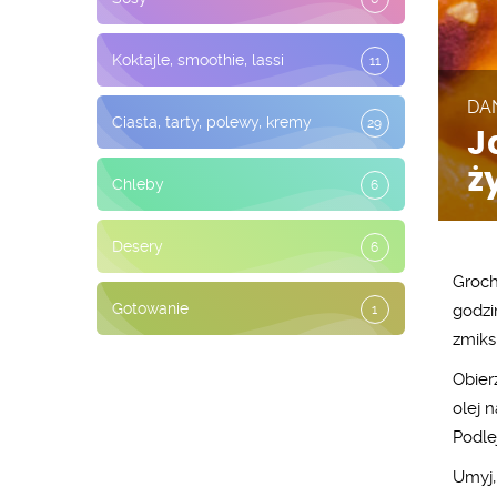
Koktajle, smoothie, lassi
11
DA
Ciasta, tarty, polewy, kremy
29
J
ż
Chleby
6
Desery
6
Groch
Gotowanie
godzi
1
zmiks
Obier
olej 
Podle
Umyj,