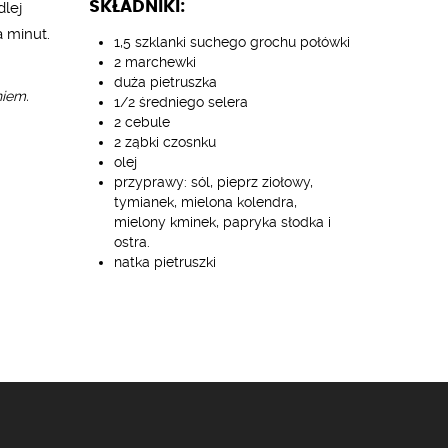
SKŁADNIKI:
dlej
 minut.
1,5 szklanki suchego grochu połówki
2 marchewki
duża pietruszka
iem.
1/2 średniego selera
2 cebule
2 ząbki czosnku
olej
przyprawy: sól, pieprz ziołowy,
tymianek, mielona kolendra,
mielony kminek, papryka słodka i
ostra.
natka pietruszki